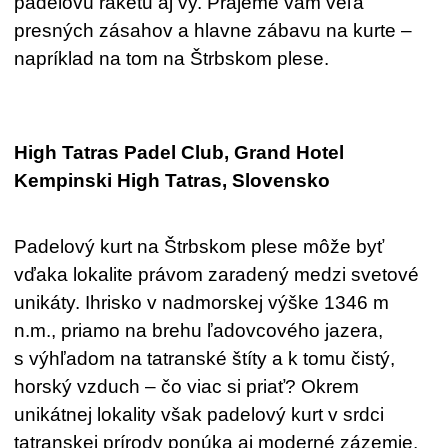
padelovú raketu aj vy. Prajeme vám veľa
presných zásahov a hlavne zábavu na kurte –
napríklad na tom na Štrbskom plese.
High Tatras Padel Club, Grand Hotel
Kempinski High Tatras, Slovensko
Padelový kurt na Štrbskom plese môže byť
vďaka lokalite právom zaradený medzi svetové
unikáty. Ihrisko v nadmorskej výške 1346 m
n.m., priamo na brehu ľadovcového jazera,
s výhľadom na tatranské štíty a k tomu čistý,
horský vzduch – čo viac si priať? Okrem
unikátnej lokality však padelový kurt v srdci
tatranskej prírody ponúka aj moderné zázemie,