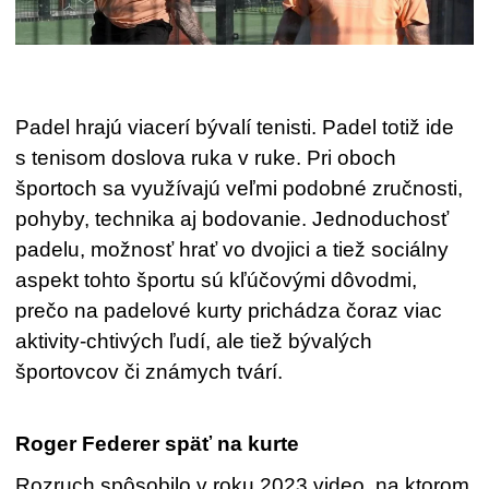
Padel hrajú viacerí bývalí tenisti. Padel totiž ide
s tenisom doslova ruka v ruke. Pri oboch
športoch sa využívajú veľmi podobné zručnosti,
pohyby, technika aj bodovanie. Jednoduchosť
padelu, možnosť hrať vo dvojici a tiež sociálny
aspekt tohto športu sú kľúčovými dôvodmi,
prečo na padelové kurty prichádza čoraz viac
aktivity-chtivých ľudí, ale tiež bývalých
športovcov či známych tvárí.
Roger Federer späť na kurte
Rozruch spôsobilo v roku 2023 video, na ktorom